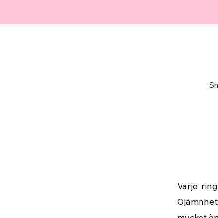
Sm
Varje rin
Ojämnhete
mycket ömt