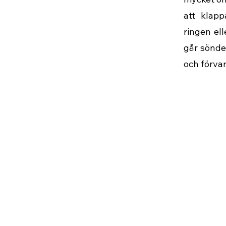
att klapp
ringen ell
går sönder
och förva