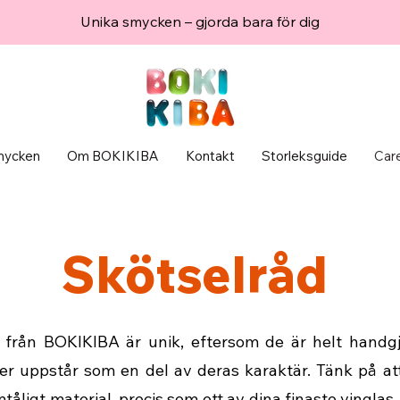
Unika smycken – gjorda bara för dig
ycken
Om BOKIKIBA
Kontakt
Storleksguide
Car
Skötselråd
g från BOKIKIBA är unik, eftersom de är helt handgj
r uppstår som en del av deras karaktär. Tänk på att
åligt material, precis som ett av dina finaste vinglas.