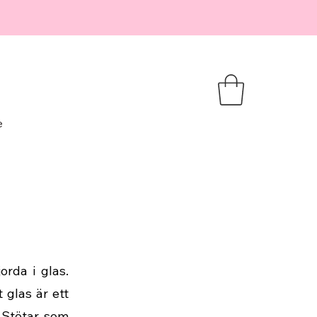
e
orda i glas.
 glas är ett
 Stötar, som